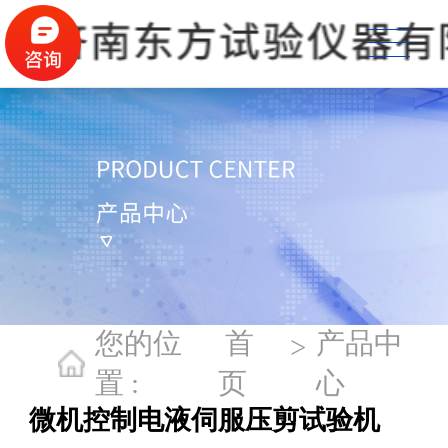
您的位
首
产品中
>
置 :
页
心
微机控制电液伺服压剪试验机